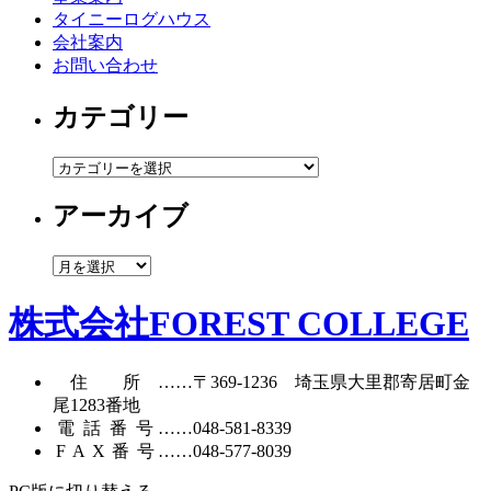
タイニーログハウス
会社案内
お問い合わせ
カテゴリー
カ
テ
アーカイブ
ゴ
リ
ー
ア
ー
カ
株式会社FOREST COLLEGE
イ
ブ
住所
……〒369-1236 埼玉県大里郡寄居町
金
尾1283番地
電話番号
……
048-581-8339
FAX番号
……048-577-8039