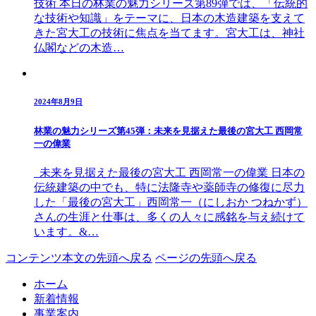
技術 本日の林業の魅力シリーズ第89弾では、「伝統的
な技術や知識」をテーマに、日本の木造建築を支えて
きた宮大工の技術に焦点を当てます。宮大工は、神社
仏閣などの木造…
2024年8月9日
林業の魅力シリーズ第45弾：未来を見据えた最後の宮大工 西岡常
一の偉業
未来を見据えた最後の宮大工 西岡常一の偉業 日本の
伝統建築の中でも、特に法隆寺や薬師寺の修復に尽力
した「最後の宮大工」西岡常一（にしおか つねかず）
さんの生涯と仕事は、多くの人々に感銘を与え続けて
います。&…
コンテンツ本文の先頭へ戻る
ページの先頭へ戻る
ホーム
新着情報
事業案内