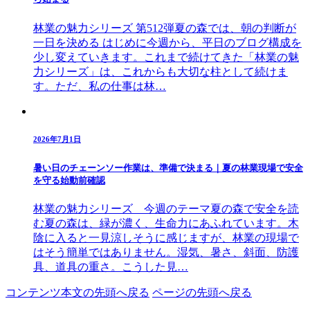
林業の魅力シリーズ 第512弾夏の森では、朝の判断が
一日を決める はじめに今週から、平日のブログ構成を
少し変えていきます。これまで続けてきた「林業の魅
力シリーズ」は、これからも大切な柱として続けま
す。ただ、私の仕事は林…
2026年7月1日
暑い日のチェーンソー作業は、準備で決まる｜夏の林業現場で安全
を守る始動前確認
林業の魅力シリーズ 今週のテーマ夏の森で安全を読
む夏の森は、緑が濃く、生命力にあふれています。木
陰に入ると一見涼しそうに感じますが、林業の現場で
はそう簡単ではありません。湿気、暑さ、斜面、防護
具、道具の重さ。こうした見…
コンテンツ本文の先頭へ戻る
ページの先頭へ戻る