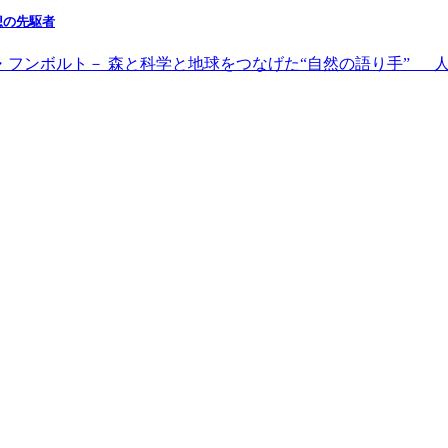
想の先駆者
・フンボルト－ 森と科学と地球をつなげた“自然の語り手” 