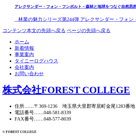
アレクサンダー・フォン・フンボルト－森林と地球をつなぐ自然思
林業の魅力シリーズ第244弾 アレクサンダー・フォン
コンテンツ本文の先頭へ戻る
ページの先頭へ戻る
ホーム
新着情報
事業案内
タイニーログハウス
会社案内
お問い合わせ
株式会社FOREST COLLEGE
住所
……〒369-1236 埼玉県大里郡寄居町
金尾1283番地
電話番号
……
048-581-8339
FAX番号
……048-577-8039
© FOREST COLLEGE