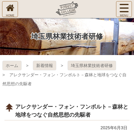
コ
サ
ン
イ
ホ
テ
ト
㈱Ｆ
ー
ン
メ
ム
ツ
ニ
へ
本
ＯＲ
埼玉県林業技術者研修
ュ
文
ー
へ
ＥＳ
を
ス
開
キ
Ｔ Ｃ
く
ホーム
新着情報
埼玉県林業技術者研修
ッ
プ
ＯＬ
アレクサンダー・フォン・フンボルト－森林と地球をつなぐ自
然思想の先駆者
ＬＥ
ＧＥ
アレクサンダー・フォン・フンボルト－森林と
地球をつなぐ自然思想の先駆者
2025年6月3日