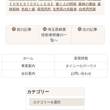
ＦＯＲＥＳＴＣＯＬＬＥＧＥ
,
森と人の関係
,
森林の価値
,
森
林探検
,
気候と森
,
環境思想
,
生態系の先駆者
,
自然思想家
前の記事
埼玉県林業
次の記事
技術者研修の一
覧へ
コ
ペ
ン
ー
テ
ジ
ホーム
新着情報
ン
の
事業案内
タイニーログハウス
ツ
先
本
頭
会社案内
お問い合わせ
文
へ
の
戻
先
る
カテゴリー
頭
へ
カ
戻
テ
る