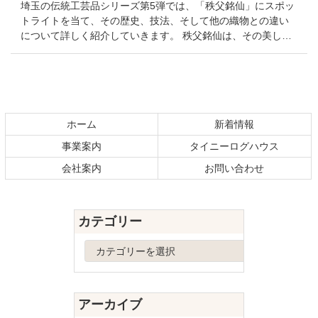
埼玉の伝統工芸品シリーズ第5弾では、「秩父銘仙」にスポッ
トライトを当て、その歴史、技法、そして他の織物との違い
について詳しく紹介していきます。 秩父銘仙は、その美し…
コ
ペ
ン
ー
テ
ジ
ホーム
新着情報
ン
の
事業案内
タイニーログハウス
ツ
先
本
頭
会社案内
お問い合わせ
文
へ
の
戻
先
る
カテゴリー
頭
へ
カ
戻
テ
る
ゴ
リ
アーカイブ
ー