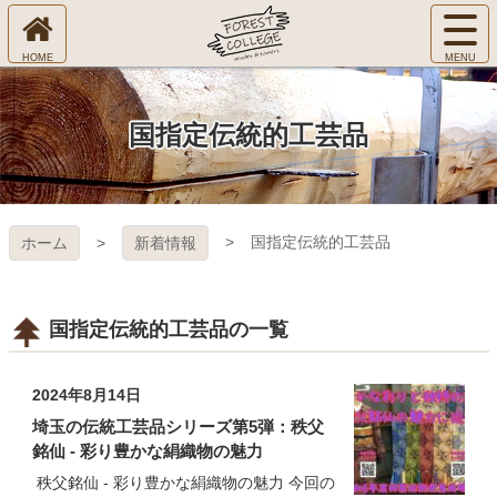
コ
サ
ン
イ
ホ
テ
ト
㈱Ｆ
ー
ン
メ
ム
ツ
ニ
へ
本
ＯＲ
国指定伝統的工芸品
ュ
文
ー
へ
ＥＳ
を
ス
開
キ
Ｔ Ｃ
く
国指定伝統的工芸品
ホーム
新着情報
ッ
プ
ＯＬ
ＬＥ
国指定伝統的工芸品の一覧
ＧＥ
2024年8月14日
埼玉の伝統工芸品シリーズ第5弾：秩父
銘仙 - 彩り豊かな絹織物の魅力
秩父銘仙 - 彩り豊かな絹織物の魅力 今回の