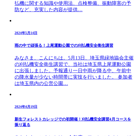
払機に関する知識や使用法、点検整備、振動障害の予
防など、充実した内容が提供…
2024年5月14日
雨の中で頑張る！上尾運動公園での刈払機安全衛生講習
みなさま、こんにちは。5月13日、埼玉県緑地協会主催
の刈払機安全衛生講習で、当社は埼玉県上尾運動公園
に出張しました。予報通り一日中雨が降る中、午前中
の降水量が少ない時間帯に実技を行いました。 参加者
は埼玉県内の公営公園…
2024年4月19日
新生フォレストカレッジでの初開催！刈払機安全講習4月コースを
振り返る