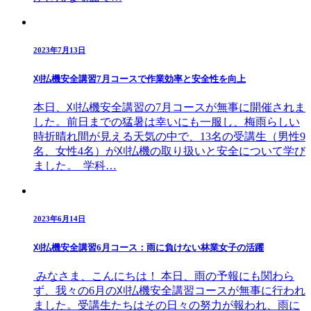
2023年7月13日
刈払機安全講習7月コースで作業効率と安全性を向上
本日、刈払機安全講習の7月コースが無事に開催されま
した。前日までの猛暑は幸いにも一服し、梅雨らしい
時折晴れ間が見える天気の中で、13名の受講生（男性9
名、女性4名）が刈払機の取り扱いと安全について学び
ました。 学科…
2023年6月14日
刈払機安全講習6月コース：雨に負けない林業女子の活躍
みなさま、こんにちは！ 本日、雨の予報にも関わら
ず、我々の6月の刈払機安全講習コースが無事に行われ
ました。受講生たちはその日々の努力が報われ、雨に