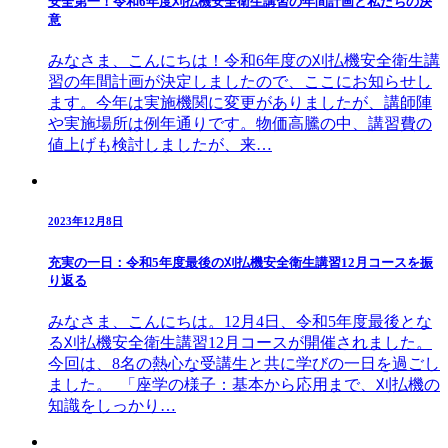
安全第一！令和6年度刈払機安全衛生講習の年間計画と私たちの決
意
みなさま、こんにちは！令和6年度の刈払機安全衛生講
習の年間計画が決定しましたので、ここにお知らせし
ます。今年は実施機関に変更がありましたが、講師陣
や実施場所は例年通りです。物価高騰の中、講習費の
値上げも検討しましたが、来…
2023年12月8日
充実の一日：令和5年度最後の刈払機安全衛生講習12月コースを振
り返る
みなさま、こんにちは。12月4日、令和5年度最後とな
る刈払機安全衛生講習12月コースが開催されました。
今回は、8名の熱心な受講生と共に学びの一日を過ごし
ました。 「座学の様子：基本から応用まで、刈払機の
知識をしっかり…