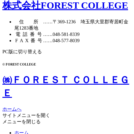
カ
株式会社FOREST COLLEGE
イ
ブ
住所
……〒369-1236 埼玉県大里郡寄居町
金
尾1283番地
電話番号
……
048-581-8339
FAX番号
……048-577-8039
PC版に切り替える
© FOREST COLLEGE
㈱ＦＯＲＥＳＴ ＣＯＬＬＥＧ
Ｅ
ホームへ
サイトメニューを開く
メニューを閉じる
ホーム