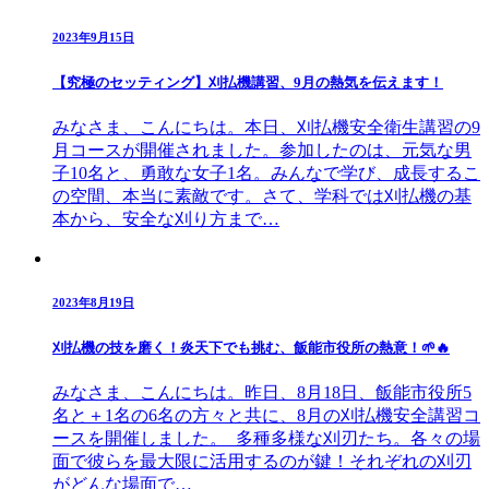
2023年9月15日
【究極のセッティング】刈払機講習、9月の熱気を伝えます！
みなさま、こんにちは。本日、刈払機安全衛生講習の9
月コースが開催されました。参加したのは、元気な男
子10名と、勇敢な女子1名。みんなで学び、成長するこ
の空間、本当に素敵です。さて、学科では刈払機の基
本から、安全な刈り方まで…
2023年8月19日
刈払機の技を磨く！炎天下でも挑む、飯能市役所の熱意！🌱🔥
みなさま、こんにちは。昨日、8月18日、飯能市役所5
名と＋1名の6名の方々と共に、8月の刈払機安全講習コ
ースを開催しました。 多種多様な刈刃たち。各々の場
面で彼らを最大限に活用するのが鍵！それぞれの刈刃
がどんな場面で…