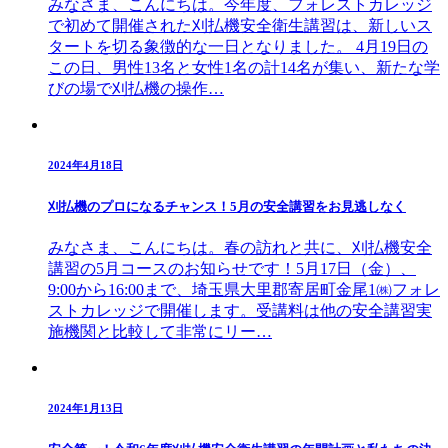
みなさま、こんにちは。今年度、フォレストカレッジ
で初めて開催された刈払機安全衛生講習は、新しいス
タートを切る象徴的な一日となりました。 4月19日の
この日、男性13名と女性1名の計14名が集い、新たな学
びの場で刈払機の操作…
2024年4月18日
刈払機のプロになるチャンス！5月の安全講習をお見逃しなく
みなさま、こんにちは。春の訪れと共に、刈払機安全
講習の5月コースのお知らせです！5月17日（金）、
9:00から16:00まで、埼玉県大里郡寄居町金尾1㈱フォレ
ストカレッジで開催します。受講料は他の安全講習実
施機関と比較して非常にリー…
2024年1月13日