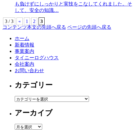
も負けずにしっかりと実技をこなしてくれました。そ
して、安全の知識…
3 / 3
«
1
2
3
コンテンツ本文の先頭へ戻る
ページの先頭へ戻る
ホーム
新着情報
事業案内
タイニーログハウス
会社案内
お問い合わせ
カテゴリー
カ
テ
アーカイブ
ゴ
リ
ー
ア
ー