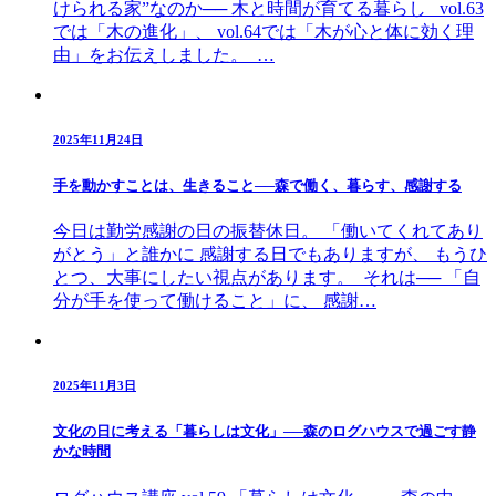
けられる家”なのか── 木と時間が育てる暮らし vol.63
では「木の進化」、 vol.64では「木が心と体に効く理
由」をお伝えしました。 …
2025年11月24日
手を動かすことは、生きること──森で働く、暮らす、感謝する
今日は勤労感謝の日の振替休日。 「働いてくれてあり
がとう」と誰かに 感謝する日でもありますが、 もうひ
とつ、大事にしたい視点があります。 それは── 「自
分が手を使って働けること」に、 感謝…
2025年11月3日
文化の日に考える「暮らしは文化」──森のログハウスで過ごす静
かな時間