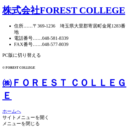
株式会社FOREST COLLEGE
住所
……〒369-1236 埼玉県大里郡寄居町
金尾1283番
地
電話番号
……
048-581-8339
FAX番号
……048-577-8039
PC版に切り替える
© FOREST COLLEGE
㈱ＦＯＲＥＳＴ ＣＯＬＬＥＧ
Ｅ
ホームへ
サイトメニューを開く
メニューを閉じる