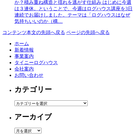
か？積み重ね構造と揺れを逃がす仕組み はじめに今週
は３連休。ということで、今週はログハウス講座を3日
連続でお届けしました。テーマは「ログハウスはなぜ
気持ちいいのか（構…
コンテンツ本文の先頭へ戻る
ページの先頭へ戻る
ホーム
新着情報
事業案内
タイニーログハウス
会社案内
お問い合わせ
カテゴリー
カ
テ
アーカイブ
ゴ
リ
ー
ア