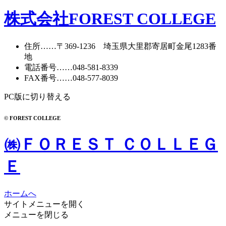
ー
カ
株式会社FOREST COLLEGE
イ
ブ
住所
……〒369-1236 埼玉県大里郡寄居町
金尾1283番
地
電話番号
……
048-581-8339
FAX番号
……048-577-8039
PC版に切り替える
© FOREST COLLEGE
㈱ＦＯＲＥＳＴ ＣＯＬＬＥＧ
Ｅ
ホームへ
サイトメニューを開く
メニューを閉じる