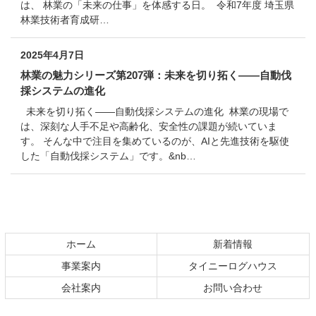
は、 林業の「未来の仕事」を体感する日。 令和7年度 埼玉県
林業技術者育成研…
2025年4月7日
林業の魅力シリーズ第207弾：未来を切り拓く——自動伐
採システムの進化
未来を切り拓く——自動伐採システムの進化 林業の現場で
は、深刻な人手不足や高齢化、安全性の課題が続いていま
す。 そんな中で注目を集めているのが、AIと先進技術を駆使
した「自動伐採システム」です。&nb…
コ
ペ
ン
ー
テ
ジ
ホーム
新着情報
ン
の
事業案内
タイニーログハウス
ツ
先
本
頭
会社案内
お問い合わせ
文
へ
の
戻