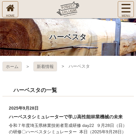
コ
サ
ン
イ
ホ
テ
ト
㈱Ｆ
ー
ン
メ
ム
ツ
ニ
へ
本
ＯＲ
ハーベスタ
ュ
文
ー
へ
ＥＳ
を
ス
開
キ
Ｔ Ｃ
く
ハーベスタ
ホーム
新着情報
ッ
プ
ＯＬ
ＬＥ
ハーベスタの一覧
ＧＥ
2025年9月28日
ハーベスタシミュレーターで学ぶ高性能林業機械の未来
令和７年度埼玉県林業技術者育成研修 day22 ９月28日（日）
の研修〇ハーベスタシミュレーター 本日（2025年9月28日）