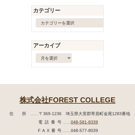
先
る
カテゴリー
頭
へ
カ
戻
テ
る
ゴ
リ
アーカイブ
ー
ア
ー
カ
イ
ブ
株式会社FOREST COLLEGE
住所
……〒369-1236 埼玉県大里郡寄居町
金尾1283番地
電話番号
……
048-581-8339
FAX番号
……048-577-8039