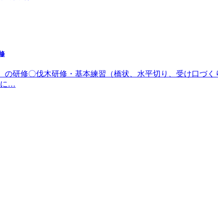
修
日（日）の研修〇伐木研修・基本練習（橋状、水平切り、受け口づ
に…