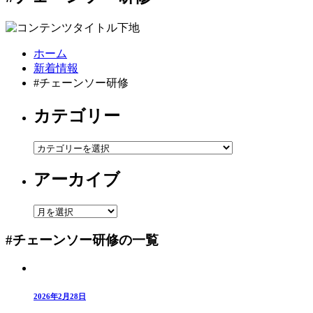
ホーム
新着情報
#チェーンソー研修
カテゴリー
カ
テ
アーカイブ
ゴ
リ
ー
ア
ー
#チェーンソー研修の一覧
カ
イ
ブ
2026年2月28日