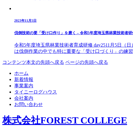
2023年11月5日
伐倒技術の要「受け口作り」を磨く – 令和5年度埼玉県林業技術者研
令和5年度埼玉県林業技術者育成研修 day2511月5
は伐倒作業の中でも特に重要な「受け口づくり」の練習
コンテンツ本文の先頭へ戻る
ページの先頭へ戻る
ホーム
新着情報
事業案内
タイニーログハウス
会社案内
お問い合わせ
株式会社FOREST COLLEGE