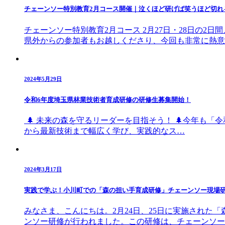
チェーンソー特別教育2月コース開催｜泣くほど研げば笑うほど切れ
チェーンソー特別教育2月コース 2月27日・28日の
県外からの参加者もお越しくださり、今回も非常に熱意
2024年5月29日
令和6年度埼玉県林業技術者育成研修の研修生募集開始！
🌲 未来の森を守るリーダーを目指そう！ 🌲今年も
から最新技術まで幅広く学び、実践的なス…
2024年3月17日
実践で学ぶ！小川町での「森の担い手育成研修」チェーンソー現場
みなさま、こんにちは。2月24日、25日に実施された
ンソー研修が行われました。この研修は、チェーンソー