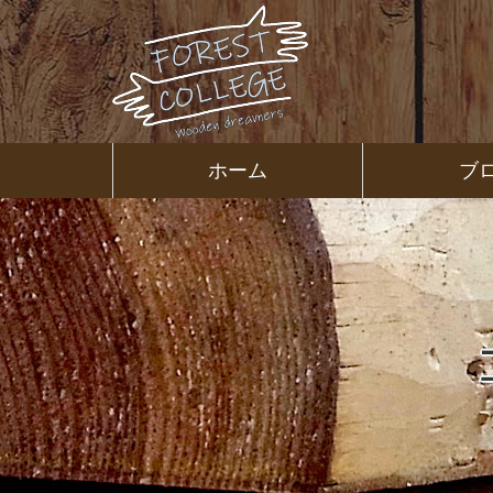
コ
ン
テ
ン
ツ
本
文
㈱ＦＯＲ
ホーム
ブ
へ
ス
ＥＳＴ Ｃ
キ
ッ
プ
ＯＬＬＥ
ＧＥ