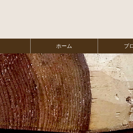
コ
ン
テ
ン
ツ
本
文
㈱ＦＯＲ
ホーム
ブ
へ
ス
ＥＳＴ Ｃ
キ
ッ
プ
ＯＬＬＥ
ＧＥ