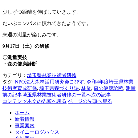
少しずつ距離を伸ばしていきます。
だいぶコンパスに慣れてきたようです。
来週の測量が楽しみです。
9月17日（土）の研修
〇測量実技
・森の健康診断
カテゴリ：
埼玉県林業技術者研修
タグ:
NPO法人森林活用研究会こぴす
,
令和4年度埼玉県林業
技術者育成研修
,
埼玉県森づくり課
,
林業
,
森の健康診断
,
測量
前の記事
埼玉県林業技術者研修の一覧へ
次の記事
コンテンツ本文の先頭へ戻る
ページの先頭へ戻る
ホーム
新着情報
事業案内
タイニーログハウス