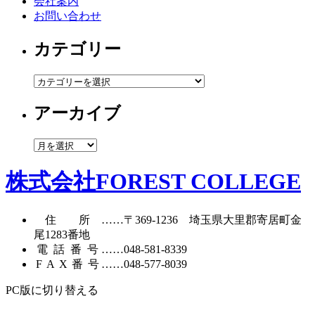
会社案内
お問い合わせ
カテゴリー
カ
テ
アーカイブ
ゴ
リ
ー
ア
ー
カ
株式会社FOREST COLLEGE
イ
ブ
住所
……〒369-1236 埼玉県大里郡寄居町
金
尾1283番地
電話番号
……
048-581-8339
FAX番号
……048-577-8039
PC版に切り替える