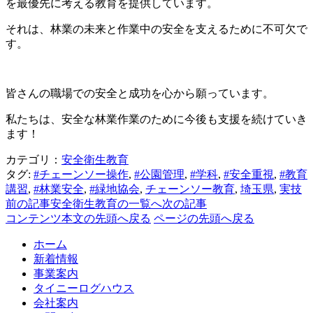
を最優先に考える教育を提供しています。
それは、林業の未来と作業中の安全を支えるために不可欠で
す。
皆さんの職場での安全と成功を心から願っています。
私たちは、安全な林業作業のために今後も支援を続けていき
ます！
カテゴリ：
安全衛生教育
タグ:
#チェーンソー操作
,
#公園管理
,
#学科
,
#安全重視
,
#教育
講習
,
#林業安全
,
#緑地協会
,
チェーンソー教育
,
埼玉県
,
実技
前の記事
安全衛生教育の一覧へ
次の記事
コンテンツ本文の先頭へ戻る
ページの先頭へ戻る
ホーム
新着情報
事業案内
タイニーログハウス
会社案内