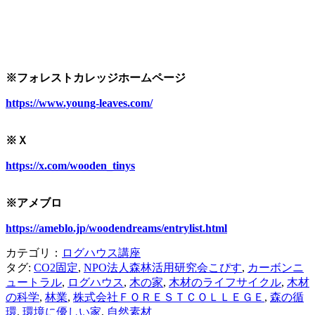
※フォレストカレッジホームページ
https://www.young-leaves.com/
※Ｘ
https://x.com/wooden_tinys
※アメブロ
https://ameblo.jp/woodendreams/entrylist.html
カテゴリ：
ログハウス講座
タグ:
CO2固定
,
NPO法人森林活用研究会こぴす
,
カーボンニ
ュートラル
,
ログハウス
,
木の家
,
木材のライフサイクル
,
木材
の科学
,
林業
,
株式会社ＦＯＲＥＳＴＣＯＬＬＥＧＥ
,
森の循
環
,
環境に優しい家
,
自然素材