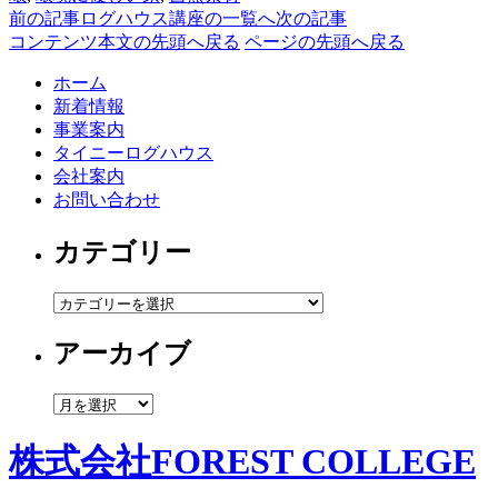
前の記事
ログハウス講座の一覧へ
次の記事
コンテンツ本文の先頭へ戻る
ページの先頭へ戻る
ホーム
新着情報
事業案内
タイニーログハウス
会社案内
お問い合わせ
カテゴリー
カ
テ
アーカイブ
ゴ
リ
ー
ア
ー
カ
株式会社FOREST COLLEGE
イ
ブ