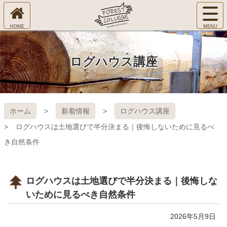
コ
サ
ン
イ
ホ
テ
ト
㈱Ｆ
ー
ン
メ
ム
ツ
ニ
へ
本
ＯＲ
ログハウス講座
ュ
文
ー
へ
ＥＳ
を
ス
開
キ
Ｔ Ｃ
く
ホーム
新着情報
ログハウス講座
ッ
プ
ＯＬ
ログハウスは土地選びで半分決まる｜後悔しないために見るべ
き自然条件
ＬＥ
ＧＥ
ログハウスは土地選びで半分決まる｜後悔しな
いために見るべき自然条件
2026年5月9日