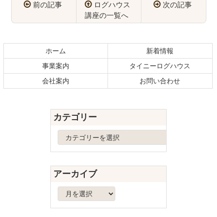
前の記事
ログハウス
次の記事
講座の一覧へ
コ
ペ
ン
ー
テ
ジ
ホーム
新着情報
ン
の
事業案内
タイニーログハウス
ツ
先
本
頭
会社案内
お問い合わせ
文
へ
の
戻
先
る
カテゴリー
頭
へ
カ
戻
テ
る
ゴ
リ
アーカイブ
ー
ア
ー
カ