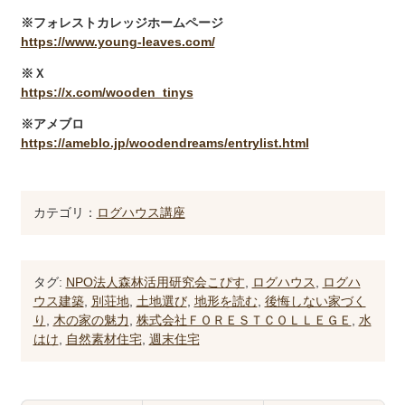
※フォレストカレッジホームページ
https://www.young-leaves.com/
※Ｘ
https://x.com/wooden_tinys
※アメブロ
https://ameblo.jp/woodendreams/entrylist.html
カテゴリ：
ログハウス講座
タグ:
NPO法人森林活用研究会こぴす
,
ログハウス
,
ログハ
ウス建築
,
別荘地
,
土地選び
,
地形を読む
,
後悔しない家づく
り
,
木の家の魅力
,
株式会社ＦＯＲＥＳＴＣＯＬＬＥＧＥ
,
水
はけ
,
自然素材住宅
,
週末住宅