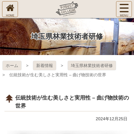
コ
サ
ン
イ
ホ
テ
ト
㈱Ｆ
ー
ン
メ
ム
ツ
ニ
へ
本
ＯＲ
埼玉県林業技術者研修
ュ
文
ー
へ
ＥＳ
を
ス
開
キ
Ｔ Ｃ
く
ホーム
新着情報
埼玉県林業技術者研修
ッ
プ
ＯＬ
伝統技術が生む美しさと実用性 – 曲げ物技術の世界
ＬＥ
伝統技術が生む美しさと実用性 – 曲げ物技術の
ＧＥ
世界
2024年12月25日