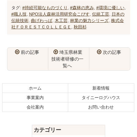
タグ:
#持続可能なものづくり
,
#森林の恵み
,
#環境に優しい
,
#職人技
,
NPO法人森林活用研究会こぴす
,
伝統工芸
,
日本の
伝統技術
,
曲げわっぱ
,
木工芸
,
林業の魅力シリーズ
,
株式会
社ＦＯＲＥＳＴＣＯＬＬＥＧＥ
,
秋田杉
前の記事
埼玉県林業
次の記事
技術者研修の一
覧へ
コ
ペ
ン
ー
テ
ジ
ホーム
新着情報
ン
の
事業案内
タイニーログハウス
ツ
先
本
頭
会社案内
お問い合わせ
文
へ
の
戻
先
る
カテゴリー
頭