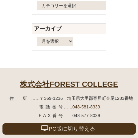
へ
カ
戻
テ
る
ゴ
リ
アーカイブ
ー
ア
ー
カ
イ
ブ
株式会社FOREST COLLEGE
住所
……〒369-1236 埼玉県大里郡寄居町
金尾1283番地
電話番号
……
048-581-8339
FAX番号
……048-577-8039
PC版に切り替える