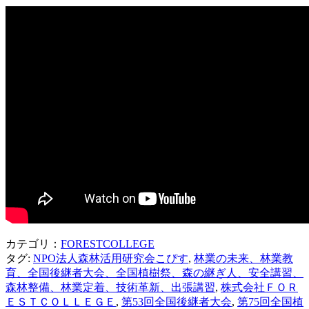
カテゴリ：
FORESTCOLLEGE
タグ:
NPO法人森林活用研究会こぴす
,
林業の未来、林業教
育、全国後継者大会、全国植樹祭、森の継ぎ人、安全講習、
森林整備、林業定着、技術革新、出張講習
,
株式会社ＦＯＲ
ＥＳＴＣＯＬＬＥＧＥ
,
第53回全国後継者大会
,
第75回全国植