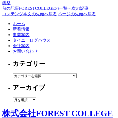
樹祭
前の記事
FORESTCOLLEGEの一覧へ
次の記事
コンテンツ本文の先頭へ戻る
ページの先頭へ戻る
ホーム
新着情報
事業案内
タイニーログハウス
会社案内
お問い合わせ
カテゴリー
カ
テ
アーカイブ
ゴ
リ
ー
ア
ー
カ
株式会社FOREST COLLEGE
イ