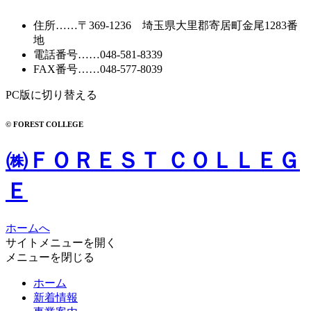
ブ
住所
……〒369-1236 埼玉県大里郡寄居町
金尾1283番
地
電話番号
……
048-581-8339
FAX番号
……048-577-8039
PC版に切り替える
© FOREST COLLEGE
㈱ＦＯＲＥＳＴ ＣＯＬＬＥＧ
Ｅ
ホームへ
サイトメニューを開く
メニューを閉じる
ホーム
新着情報