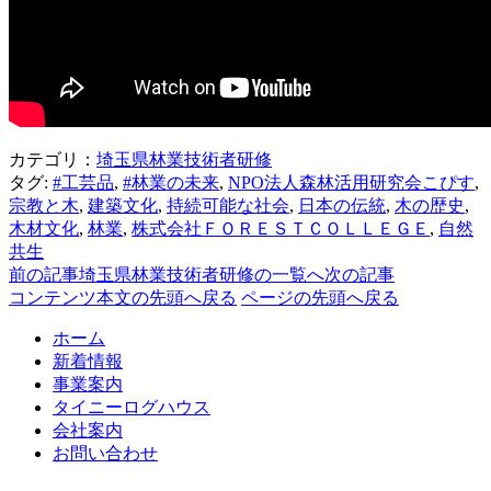
カテゴリ：
埼玉県林業技術者研修
タグ:
#工芸品
,
#林業の未来
,
NPO法人森林活用研究会こぴす
,
宗教と木
,
建築文化
,
持続可能な社会
,
日本の伝統
,
木の歴史
,
木材文化
,
林業
,
株式会社ＦＯＲＥＳＴＣＯＬＬＥＧＥ
,
自然
共生
前の記事
埼玉県林業技術者研修の一覧へ
次の記事
コンテンツ本文の先頭へ戻る
ページの先頭へ戻る
ホーム
新着情報
事業案内
タイニーログハウス
会社案内
お問い合わせ