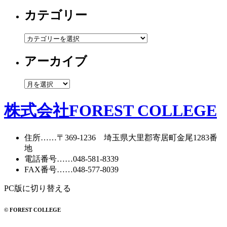
カテゴリー
カ
テ
アーカイブ
ゴ
リ
ー
ア
ー
カ
株式会社FOREST COLLEGE
イ
ブ
住所
……〒369-1236 埼玉県大里郡寄居町
金尾1283番
地
電話番号
……
048-581-8339
FAX番号
……048-577-8039
PC版に切り替える
© FOREST COLLEGE