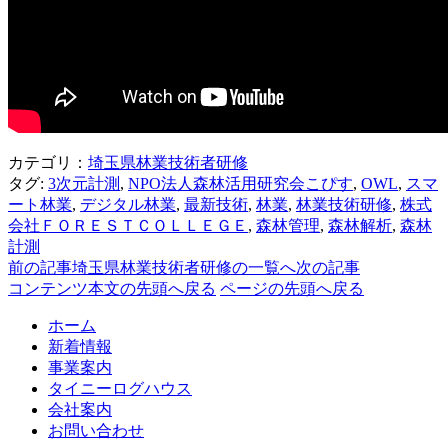
カテゴリ：
埼玉県林業技術者研修
タグ:
3次元計測
,
NPO法人森林活用研究会こぴす
,
OWL
,
スマ
ート林業
,
デジタル林業
,
最新技術
,
林業
,
林業技術研修
,
株式
会社ＦＯＲＥＳＴＣＯＬＬＥＧＥ
,
森林管理
,
森林解析
,
森林
計測
前の記事
埼玉県林業技術者研修の一覧へ
次の記事
コンテンツ本文の先頭へ戻る
ページの先頭へ戻る
ホーム
新着情報
事業案内
タイニーログハウス
会社案内
お問い合わせ