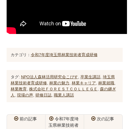
カテゴリ：
令和7年度埼玉県林業技術者育成研修
タグ:
NPO法人森林活用研究会こぴす
,
卒業生講話
,
埼玉県
林業技術者育成研修
,
林業の魅力
,
林業キャリア
,
林業就職
,
林業教育
,
株式会社ＦＯＲＥＳＴＣＯＬＬＥＧＥ
,
森の継ぎ
人
,
現場の声
,
研修日誌
,
職業人講話
前の記事
令和7年度埼
次の記事
玉県林業技術者