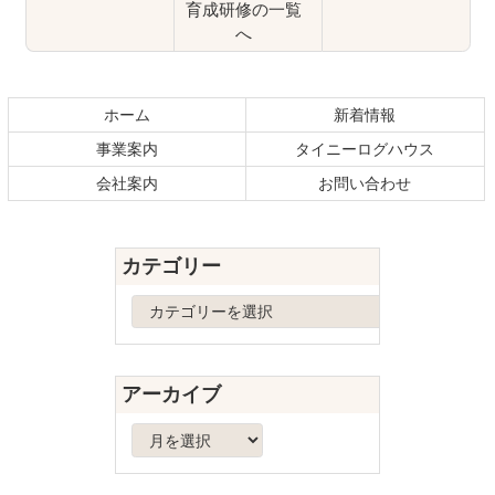
育成研修の一覧
へ
コ
ペ
ン
ー
テ
ジ
ホーム
新着情報
ン
の
事業案内
タイニーログハウス
ツ
先
本
頭
会社案内
お問い合わせ
文
へ
の
戻
先
る
カテゴリー
頭
へ
カ
戻
テ
る
ゴ
リ
アーカイブ
ー
ア
ー
カ