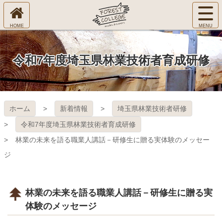
コ
サ
ン
イ
ホ
テ
ト
㈱Ｆ
ー
ン
メ
ム
ツ
ニ
へ
本
ＯＲ
令和7年度埼玉県林業技術者育成研修
ュ
文
ー
へ
ＥＳ
を
ス
開
キ
Ｔ Ｃ
く
ホーム
新着情報
埼玉県林業技術者研修
ッ
プ
ＯＬ
令和7年度埼玉県林業技術者育成研修
林業の未来を語る職業人講話－研修生に贈る実体験のメッセー
ＬＥ
ジ
ＧＥ
林業の未来を語る職業人講話－研修生に贈る実
体験のメッセージ