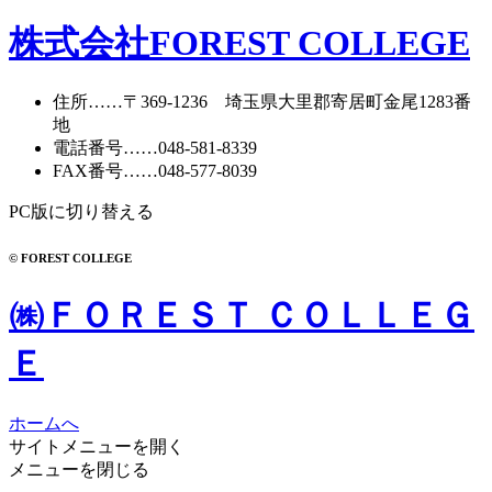
株式会社FOREST COLLEGE
住所
……〒369-1236 埼玉県大里郡寄居町
金尾1283番
地
電話番号
……
048-581-8339
FAX番号
……048-577-8039
PC版に切り替える
© FOREST COLLEGE
㈱ＦＯＲＥＳＴ ＣＯＬＬＥＧ
Ｅ
ホームへ
サイトメニューを開く
メニューを閉じる