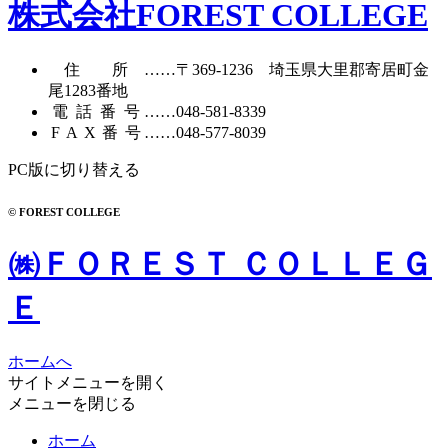
カ
株式会社FOREST COLLEGE
イ
ブ
住所
……〒369-1236 埼玉県大里郡寄居町
金
尾1283番地
電話番号
……
048-581-8339
FAX番号
……048-577-8039
PC版に切り替える
© FOREST COLLEGE
㈱ＦＯＲＥＳＴ ＣＯＬＬＥＧ
Ｅ
ホームへ
サイトメニューを開く
メニューを閉じる
ホーム