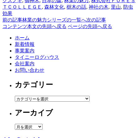
クスノキ
,
御神木
,
日本の森
,
林業の魅力
,
株式会社ＦＯＲＥＳ
ＴＣＯＬＬＥＧＥ
,
森林文化
,
樹木の話
,
神社の木
,
里山
,
防虫
効果
前の記事
林業の魅力シリーズの一覧へ
次の記事
コンテンツ本文の先頭へ戻る
ページの先頭へ戻る
ホーム
新着情報
事業案内
タイニーログハウス
会社案内
お問い合わせ
カテゴリー
カ
テ
アーカイブ
ゴ
リ
ー
ア
ー