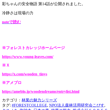
彩ちゃんの安全物語 第14話が公開されました。
冷静さは現場の力
noteで読む
※フォレストカレッジホームページ
https://www.young-leaves.com/
※Ｘ
https://x.com/wooden_tinys
※アメブロ
https://ameblo.jp/woodendreams/entrylist.html
カテゴリ：
林業の魅力シリーズ
タグ:
#FORESTCOLLEGE
,
NPO法人森林活用研究会こぴす
,