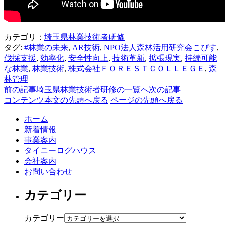
カテゴリ：
埼玉県林業技術者研修
タグ:
#林業の未来
,
AR技術
,
NPO法人森林活用研究会こぴす
,
伐採支援
,
効率化
,
安全性向上
,
技術革新
,
拡張現実
,
持続可能
な林業
,
林業技術
,
株式会社ＦＯＲＥＳＴＣＯＬＬＥＧＥ
,
森
林管理
前の記事
埼玉県林業技術者研修の一覧へ
次の記事
コンテンツ本文の先頭へ戻る
ページの先頭へ戻る
ホーム
新着情報
事業案内
タイニーログハウス
会社案内
お問い合わせ
カテゴリー
カテゴリー