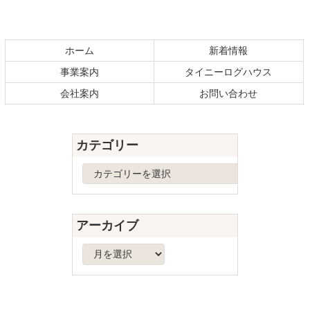
コ
ペ
ン
ー
テ
ジ
ホーム
新着情報
ン
の
事業案内
タイニーログハウス
ツ
先
本
頭
会社案内
お問い合わせ
文
へ
の
戻
先
る
カテゴリー
頭
へ
カ
戻
テ
る
ゴ
リ
アーカイブ
ー
ア
ー
カ
イ
ブ