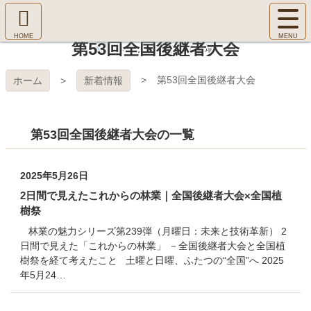
コ
サ
ン
イ
ホ
テ
ト
第53回全国後継者大会
㈱Ｆ
ー
ン
メ
ム
ツ
ニ
へ
本
ＯＲ
第53回全国後継者大会
ホーム
新着情報
ュ
文
ー
へ
ＥＳ
を
ス
開
第53回全国後継者大会の一覧
キ
Ｔ Ｃ
く
ッ
プ
ＯＬ
2025年5月26日
2日間で見えたこれからの林業｜全国後継者大会×全国植
ＬＥ
樹祭
林業の魅力シリーズ第239弾（月曜日：未来と技術革新） 2
ＧＥ
日間で見えた「これからの林業」 －全国後継者大会と全国植
樹祭を経て考えたこと 土曜と日曜、ふたつの“全国”へ 2025
年5月24…