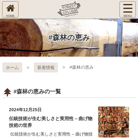
コ
サ
ン
イ
ホ
テ
ト
㈱Ｆ
ー
ン
メ
ム
ツ
ニ
へ
本
ＯＲ
#森林の恵み
ュ
文
ー
へ
ＥＳ
を
ス
開
キ
Ｔ Ｃ
く
#森林の恵み
ホーム
新着情報
ッ
プ
ＯＬ
ＬＥ
#森林の恵みの一覧
ＧＥ
2024年12月25日
伝統技術が生む美しさと実用性 – 曲げ物
技術の世界
伝統技術が生む美しさと実用性 – 曲げ物技