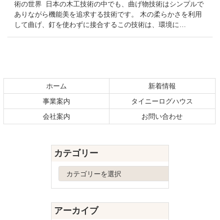
術の世界 日本の木工技術の中でも、曲げ物技術はシンプルで
ありながら機能美を追求する技術です。 木の柔らかさを利用
して曲げ、釘を使わずに接合するこの技術は、環境に…
コ
ペ
ン
ー
テ
ジ
ホーム
新着情報
ン
の
事業案内
タイニーログハウス
ツ
先
本
頭
会社案内
お問い合わせ
文
へ
の
戻
先
る
カテゴリー
頭
へ
カ
戻
テ
る
ゴ
リ
アーカイブ
ー