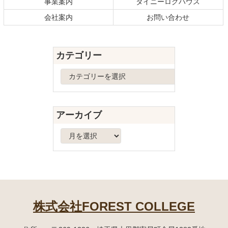
事業案内
タイニーログハウス
ツ
先
本
頭
会社案内
お問い合わせ
文
へ
の
戻
先
る
カテゴリー
頭
へ
カ
戻
テ
る
ゴ
リ
アーカイブ
ー
ア
ー
カ
イ
ブ
株式会社FOREST COLLEGE