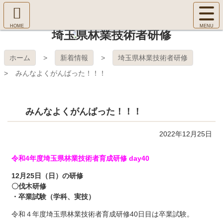
コ
サ
ン
イ
ホ
テ
ト
埼玉県林業技術者研修
㈱Ｆ
ー
ン
メ
ム
ツ
ニ
へ
本
ＯＲ
ホーム
新着情報
埼玉県林業技術者研修
ュ
文
ー
みんなよくがんばった！！！
へ
ＥＳ
を
ス
開
キ
Ｔ Ｃ
く
ッ
みんなよくがんばった！！！
プ
ＯＬ
2022年12月25日
ＬＥ
令和4年度埼玉県林業技術者育成研修 day40
ＧＥ
12月25日（日）の研修
〇伐木研修
・卒業試験（学科、実技）
令和４年度埼玉県林業技術者育成研修40日目は卒業試験。