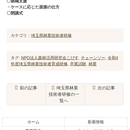
〇就職支援
・ケースに応じた面接の仕方
〇閉講式
カテゴリ：
埼玉県林業技術者研修
タグ:
NPO法人森林活用研究会こぴす
,
チェーンソー
,
令和4
年度埼玉県林業技術者育成研修
,
卒業試験
,
林業
前の記事
埼玉県林業
次の記事
技術者研修の一
覧へ
コ
ペ
ン
ー
テ
ジ
ホーム
新着情報
ン
の