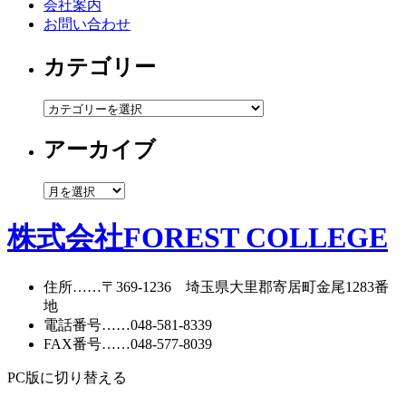
会社案内
お問い合わせ
カテゴリー
カ
テ
アーカイブ
ゴ
リ
ー
ア
ー
カ
株式会社FOREST COLLEGE
イ
ブ
住所
……〒369-1236 埼玉県大里郡寄居町
金尾1283番
地
電話番号
……
048-581-8339
FAX番号
……048-577-8039
PC版に切り替える