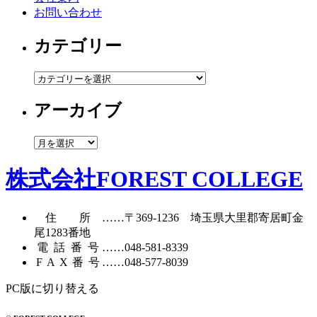
お問い合わせ
カテゴリー
カ
テ
アーカイブ
ゴ
リ
ー
ア
ー
カ
株式会社FOREST COLLEGE
イ
ブ
住所
……〒369-1236 埼玉県大里郡寄居町
金
尾1283番地
電話番号
……
048-581-8339
FAX番号
……048-577-8039
PC版に切り替える