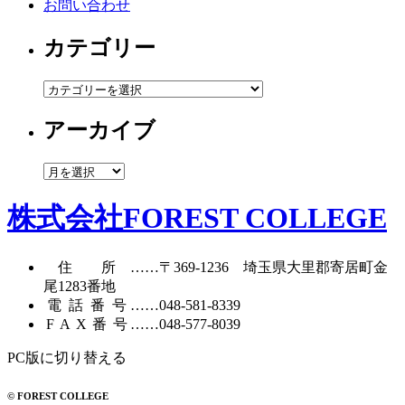
お問い合わせ
カテゴリー
カ
テ
アーカイブ
ゴ
リ
ー
ア
ー
カ
株式会社FOREST COLLEGE
イ
ブ
住所
……〒369-1236 埼玉県大里郡寄居町
金
尾1283番地
電話番号
……
048-581-8339
FAX番号
……048-577-8039
PC版に切り替える
© FOREST COLLEGE