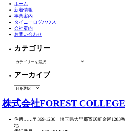
ホーム
新着情報
事業案内
タイニーログハウス
会社案内
お問い合わせ
カテゴリー
カ
テ
アーカイブ
ゴ
リ
ー
ア
ー
カ
株式会社FOREST COLLEGE
イ
ブ
住所
……〒369-1236 埼玉県大里郡寄居町
金尾1283番
地