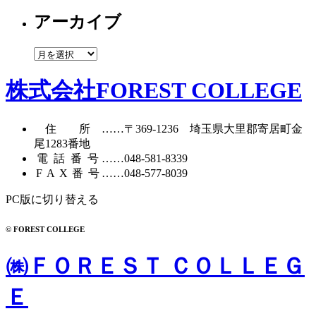
テ
アーカイブ
ゴ
リ
ー
ア
ー
カ
株式会社FOREST COLLEGE
イ
ブ
住所
……〒369-1236 埼玉県大里郡寄居町
金
尾1283番地
電話番号
……
048-581-8339
FAX番号
……048-577-8039
PC版に切り替える
© FOREST COLLEGE
㈱ＦＯＲＥＳＴ ＣＯＬＬＥＧ
Ｅ