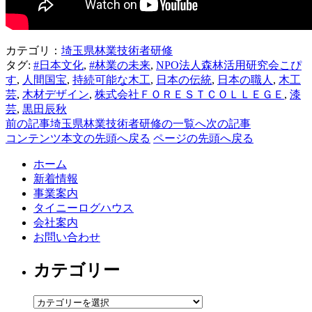
カテゴリ：
埼玉県林業技術者研修
タグ:
#日本文化
,
#林業の未来
,
NPO法人森林活用研究会こぴ
す
,
人間国宝
,
持続可能な木工
,
日本の伝統
,
日本の職人
,
木工
芸
,
木材デザイン
,
株式会社ＦＯＲＥＳＴＣＯＬＬＥＧＥ
,
漆
芸
,
黒田辰秋
前の記事
埼玉県林業技術者研修の一覧へ
次の記事
コンテンツ本文の先頭へ戻る
ページの先頭へ戻る
ホーム
新着情報
事業案内
タイニーログハウス
会社案内
お問い合わせ
カテゴリー
カ