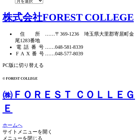
ア
ー
カ
株式会社FOREST COLLEGE
イ
ブ
住所
……〒369-1236 埼玉県大里郡寄居町
金
尾1283番地
電話番号
……
048-581-8339
FAX番号
……048-577-8039
PC版に切り替える
© FOREST COLLEGE
㈱ＦＯＲＥＳＴ ＣＯＬＬＥＧ
Ｅ
ホームへ
サイトメニューを開く
メニューを閉じる