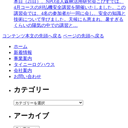
本日（21日）、NPO法人森林活用研究会こぴすでは、
4月コースの刈払機安全講習を開催いたしました。この
講習会では、4名の参加者が一同に会し、安全の知識と
技術について学びました。天候にも恵まれ、暑すぎる
くらいの陽気の中での講習と…
コンテンツ本文の先頭へ戻る
ページの先頭へ戻る
ホーム
新着情報
事業案内
タイニーログハウス
会社案内
お問い合わせ
カテゴリー
カ
テ
アーカイブ
ゴ
リ
ー