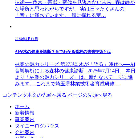
技術── 倒木・害獣・密伐を見逃さない未来 森は静か
な場所と思われがちですが、 実は日々たくさんの
「音」に満ちています。 風に揺れる葉…
2025年7月14日
AIが木の健康を診断？音でわかる森林の未来技術とは
林業の魅力シリーズ 第273弾 木が「語る」時代へ──AI
音響解析による森林の健康診断 2025年7月14日。 本日
より「林業の魅力シリーズ」は、新たなステージに進
みます。 これまで埼玉県林業技術者育成研修…
コンテンツ本文の先頭へ戻る
ページの先頭へ戻る
ホーム
新着情報
事業案内
タイニーログハウス
会社案内