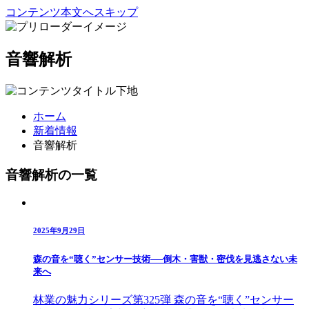
コンテンツ本文へスキップ
音響解析
ホーム
新着情報
音響解析
音響解析の一覧
2025年9月29日
森の音を“聴く”センサー技術──倒木・害獣・密伐を見逃さない未
来へ
林業の魅力シリーズ第325弾 森の音を“聴く”センサー