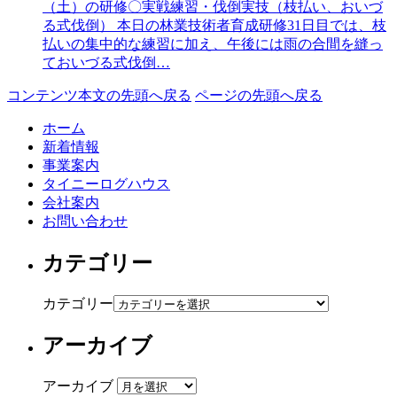
（土）の研修〇実戦練習・伐倒実技（枝払い、おいづ
る式伐倒） 本日の林業技術者育成研修31日目では、枝
払いの集中的な練習に加え、午後には雨の合間を縫っ
ておいづる式伐倒…
コンテンツ本文の先頭へ戻る
ページの先頭へ戻る
ホーム
新着情報
事業案内
タイニーログハウス
会社案内
お問い合わせ
カテゴリー
カテゴリー
アーカイブ
アーカイブ