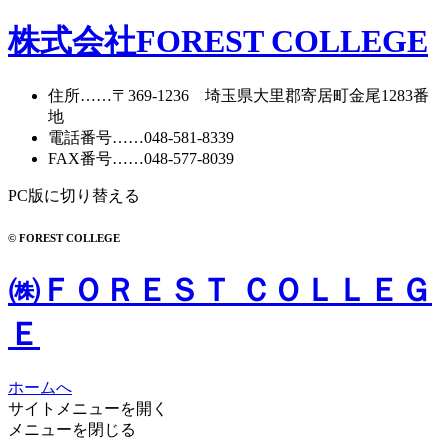
株式会社FOREST COLLEGE
住所
……〒369-1236 埼玉県大里郡寄居町
金尾1283番
地
電話番号
……
048-581-8339
FAX番号
……048-577-8039
PC版に切り替える
© FOREST COLLEGE
㈱ＦＯＲＥＳＴ ＣＯＬＬＥＧ
Ｅ
ホームへ
サイトメニューを開く
メニューを閉じる