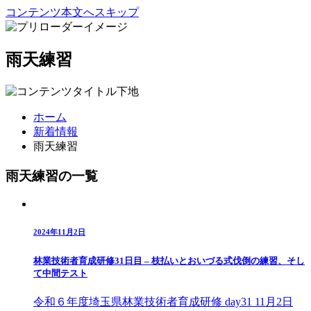
コンテンツ本文へスキップ
雨天練習
ホーム
新着情報
雨天練習
雨天練習の一覧
2024年11月2日
林業技術者育成研修31日目 – 枝払いとおいづる式伐倒の練習、そし
て中間テスト
令和６年度埼玉県林業技術者育成研修 day31 11月2日