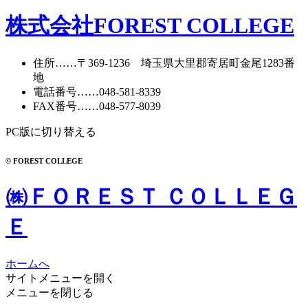
ー
カ
株式会社FOREST COLLEGE
イ
ブ
住所
……〒369-1236 埼玉県大里郡寄居町
金尾1283番
地
電話番号
……
048-581-8339
FAX番号
……048-577-8039
PC版に切り替える
© FOREST COLLEGE
㈱ＦＯＲＥＳＴ ＣＯＬＬＥＧ
Ｅ
ホームへ
サイトメニューを開く
メニューを閉じる