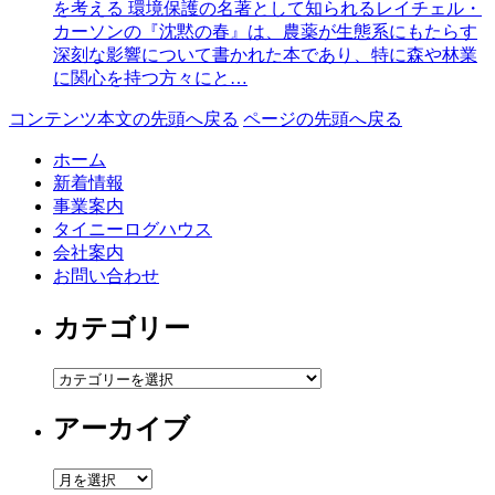
を考える 環境保護の名著として知られるレイチェル・
カーソンの『沈黙の春』は、農薬が生態系にもたらす
深刻な影響について書かれた本であり、特に森や林業
に関心を持つ方々にと…
コンテンツ本文の先頭へ戻る
ページの先頭へ戻る
ホーム
新着情報
事業案内
タイニーログハウス
会社案内
お問い合わせ
カテゴリー
カ
テ
アーカイブ
ゴ
リ
ー
ア