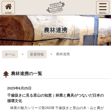
コ
サ
ン
イ
ホ
テ
ト
㈱Ｆ
ー
ン
メ
ム
ツ
ニ
へ
本
ＯＲ
農林連携
ュ
文
ー
へ
ＥＳ
を
ス
開
キ
Ｔ Ｃ
く
農林連携
ホーム
新着情報
ッ
プ
ＯＬ
ＬＥ
農林連携の一覧
ＧＥ
2025年6月25日
千歯扱きに見る里山の知恵｜林業と農具がつないだ日本の
循環文化
林業の魅力シリーズ第260弾 千歯扱きと里山の木－山と農が