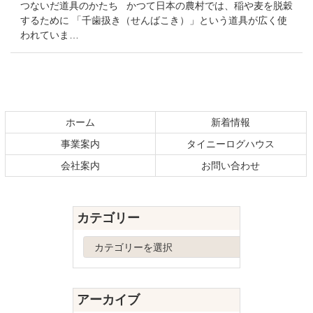
つないだ道具のかたち かつて日本の農村では、稲や麦を脱穀
するために 「千歯扱き（せんばこき）」という道具が広く使
われていま…
コ
ペ
ン
ー
テ
ジ
ホーム
新着情報
ン
の
事業案内
タイニーログハウス
ツ
先
本
頭
会社案内
お問い合わせ
文
へ
の
戻
先
る
カテゴリー
頭
へ
カ
戻
テ
る
ゴ
リ
アーカイブ
ー