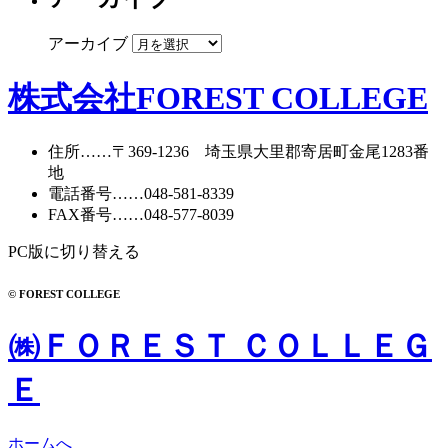
アーカイブ
株式会社FOREST COLLEGE
住所
……〒369-1236 埼玉県大里郡寄居町
金尾1283番
地
電話番号
……
048-581-8339
FAX番号
……048-577-8039
PC版に切り替える
© FOREST COLLEGE
㈱ＦＯＲＥＳＴ ＣＯＬＬＥＧ
Ｅ
ホームへ