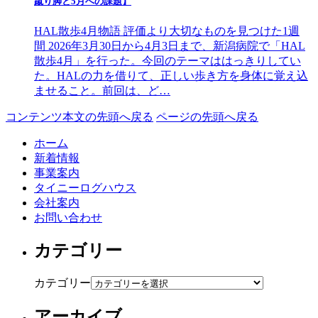
蹴り脚と5月への課題】
HAL散歩4月物語 評価より大切なものを見つけた1週
間 2026年3月30日から4月3日まで、新潟病院で「HAL
散歩4月」を行った。今回のテーマははっきりしてい
た。HALの力を借りて、正しい歩き方を身体に覚え込
ませること。前回は、ど…
コンテンツ本文の先頭へ戻る
ページの先頭へ戻る
ホーム
新着情報
事業案内
タイニーログハウス
会社案内
お問い合わせ
カテゴリー
カテゴリー
アーカイブ