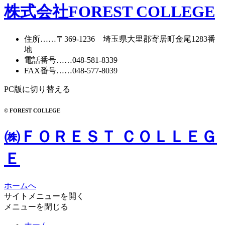
株式会社FOREST COLLEGE
住所
……〒369-1236 埼玉県大里郡寄居町
金尾1283番
地
電話番号
……
048-581-8339
FAX番号
……048-577-8039
PC版に切り替える
© FOREST COLLEGE
㈱ＦＯＲＥＳＴ ＣＯＬＬＥＧ
Ｅ
ホームへ
サイトメニューを開く
メニューを閉じる