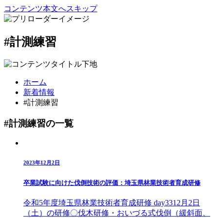
コンテンツ本文へスキップ
#計測練習
ホーム
新着情報
#計測練習
#計測練習の一覧
2023年12月2日
卒業試験に向けた伐倒技術の評価：埼玉県林業技術者育成研修
令和5年度埼玉県林業技術者育成研修 day3312月2日
（土）の研修〇伐木研修・おいづる式伐倒（緩斜面、