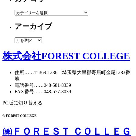
カ
テ
アーカイブ
ゴ
リ
ー
ア
ー
カ
株式会社FOREST COLLEGE
イ
ブ
住所
……〒369-1236 埼玉県大里郡寄居町
金尾1283番
地
電話番号
……
048-581-8339
FAX番号
……048-577-8039
PC版に切り替える
© FOREST COLLEGE
㈱ＦＯＲＥＳＴ ＣＯＬＬＥＧ