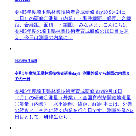
令和5年度埼玉県林業技術者育成研修 day10 9月24日
（日）の研修〇測量（内業）・調整緯距、経距。合緯
距、合経距。面積。・製図。 みなさま、こんにちは。
令和5年度の埼玉県林業技術者育成研修の10日目を迎
え、今日は測量の内業に…
2023年9月18日
令和5年度埼玉県林業技術者研修day9: 測量外業から製図の内業ま
での一日
令和5年度埼玉県林業技術者育成研修 day99月18日
（月）の研修〇測量（外業）・全国育樹祭開催地測量
〇測量（内業）・水平距離、緯距、経距 本日は、外業
の続きと、それに続く内業を行う日です。測量外業の2
日目として、研修生たち…