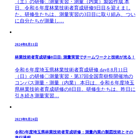
（土）の研修〇測量実習・測量（内業）製図作成 本
日、令和６年度林業技術者育成研修9日目を迎えまし
た。研修生たちは、測量実習の3日目に取り組み、つい
に自分たちが測量し…
2024年8月11日
林業技術者育成研修8日目: 測量実習でチームワークと技術が光る！
令和６年度埼玉県林業技術者育成研修 day8 8月11日
（日）の研修〇測量実習・第37回全国育樹祭開催地の
コンパス測量・測量（内業） 本日は、令和６年度埼玉
県林業技術者育成研修の8日目。研修生たちは、昨日に
引き続き測量実習…
2023年9月24日
令和5年度埼玉県林業技術者育成研修：測量内業の製図技術とその
進行過程