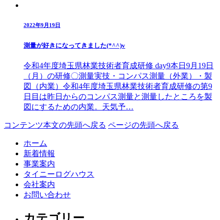
2022年9月19日
測量が好きになってきました(*^^)v
令和4年度埼玉県林業技術者育成研修 day9本日9月19日
（月）の研修〇測量実技・コンパス測量（外業）・製
図（内業）令和4年度埼玉県林業技術者育成研修の第9
日目は昨日からのコンパス測量と測量したところを製
図にするための内業。天気予…
コンテンツ本文の先頭へ戻る
ページの先頭へ戻る
ホーム
新着情報
事業案内
タイニーログハウス
会社案内
お問い合わせ
カテゴリー