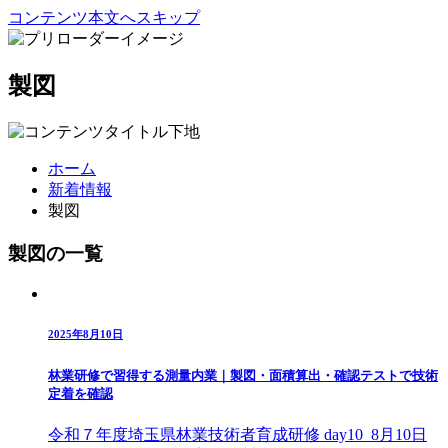
コンテンツ本文へスキップ
製図
ホーム
新着情報
製図
製図の一覧
2025年8月10日
林業研修で習得する測量内業｜製図・面積算出・確認テストで技術
定着を確認
令和７年度埼玉県林業技術者育成研修 day10 8月10日