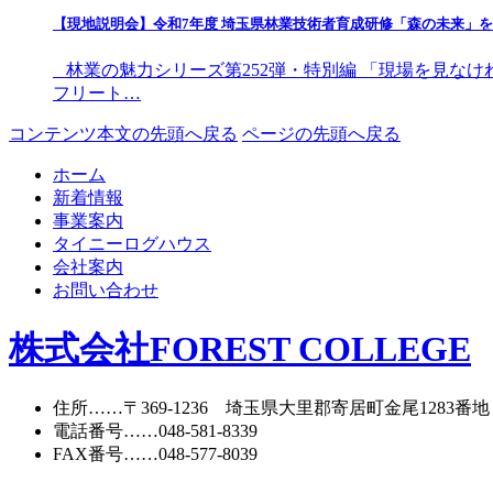
【現地説明会】令和7年度 埼玉県林業技術者育成研修「森の未来」
林業の魅力シリーズ第252弾・特別編 「現場を見なけ
フリート…
コンテンツ本文の先頭へ戻る
ページの先頭へ戻る
ホーム
新着情報
事業案内
タイニーログハウス
会社案内
お問い合わせ
株式会社FOREST COLLEGE
住所
……〒369-1236 埼玉県大里郡寄居町
金尾1283番地
電話番号
……
048-581-8339
FAX番号
……048-577-8039