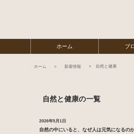
コ
ン
テ
ン
ツ
本
文
㈱ＦＯＲ
ホーム
ブ
へ
ス
ＥＳＴ Ｃ
キ
ッ
自然と健康
ホーム
新着情報
プ
ＯＬＬＥ
ＧＥ
自然と健康の一覧
2026年5月1日
自然の中にいると、なぜ人は元気になるのか｜『