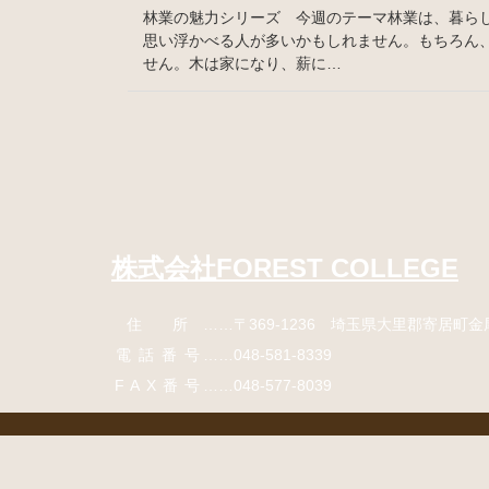
林業の魅力シリーズ 今週のテーマ林業は、暮ら
思い浮かべる人が多いかもしれません。もちろん
せん。木は家になり、薪に…
コ
ペ
ン
ー
テ
ジ
ン
の
ツ
先
本
頭
株式会社FOREST COLLEGE
文
へ
の
戻
住所
……〒369-1236 埼玉県大里郡寄居町
金
先
る
頭
電話番号
……
048-581-8339
へ
FAX番号
……048-577-8039
戻
る
コ
ペ
ン
ー