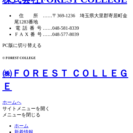
イ
ブ
住所
……〒369-1236 埼玉県大里郡寄居町
金
尾1283番地
電話番号
……
048-581-8339
FAX番号
……048-577-8039
PC版に切り替える
© FOREST COLLEGE
㈱ＦＯＲＥＳＴ ＣＯＬＬＥＧ
Ｅ
ホームへ
サイトメニューを開く
メニューを閉じる
ホーム
新着情報