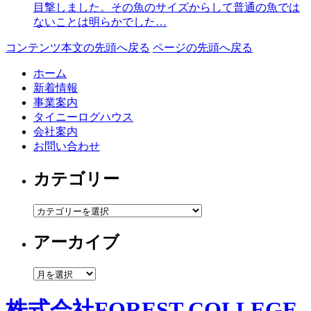
目撃しました。その魚のサイズからして普通の魚では
ないことは明らかでした…
コンテンツ本文の先頭へ戻る
ページの先頭へ戻る
ホーム
新着情報
事業案内
タイニーログハウス
会社案内
お問い合わせ
カテゴリー
カ
テ
アーカイブ
ゴ
リ
ー
ア
ー
カ
株式会社FOREST COLLEGE