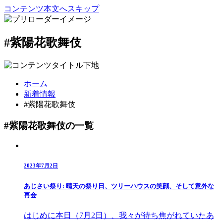
コンテンツ本文へスキップ
#紫陽花歌舞伎
ホーム
新着情報
#紫陽花歌舞伎
#紫陽花歌舞伎の一覧
2023年7月2日
あじさい祭り: 晴天の祭り日、ツリーハウスの笑顔、そして意外な
再会
はじめに本日（7月2日）、我々が待ち焦がれていたあ