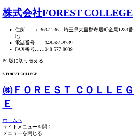
株式会社FOREST COLLEGE
住所
……〒369-1236 埼玉県大里郡寄居町
金尾1283番
地
電話番号
……
048-581-8339
FAX番号
……048-577-8039
PC版に切り替える
© FOREST COLLEGE
㈱ＦＯＲＥＳＴ ＣＯＬＬＥＧ
Ｅ
ホームへ
サイトメニューを開く
メニューを閉じる