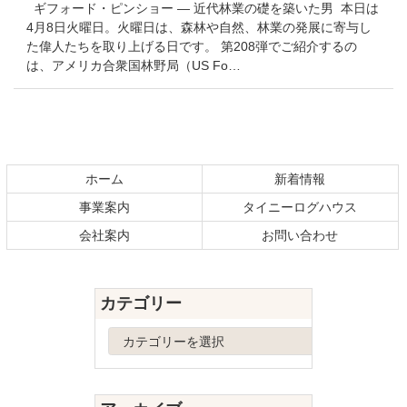
ギフォード・ピンショー — 近代林業の礎を築いた男 本日は
4月8日火曜日。火曜日は、森林や自然、林業の発展に寄与し
た偉人たちを取り上げる日です。 第208弾でご紹介するの
は、アメリカ合衆国林野局（US Fo…
コ
ペ
ン
ー
テ
ジ
ホーム
新着情報
ン
の
事業案内
タイニーログハウス
ツ
先
本
頭
会社案内
お問い合わせ
文
へ
の
戻
先
る
カテゴリー
頭
へ
カ
戻
テ
る
ゴ
リ