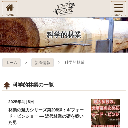
コ
サ
ン
イ
ホ
テ
ト
㈱Ｆ
ー
ン
メ
ム
ツ
ニ
へ
本
ＯＲ
科学的林業
ュ
文
ー
へ
ＥＳ
を
ス
開
キ
Ｔ Ｃ
く
科学的林業
ホーム
新着情報
ッ
プ
ＯＬ
ＬＥ
科学的林業の一覧
ＧＥ
2025年4月8日
林業の魅力シリーズ第208弾：ギフォー
ド・ピンショー — 近代林業の礎を築い
た男