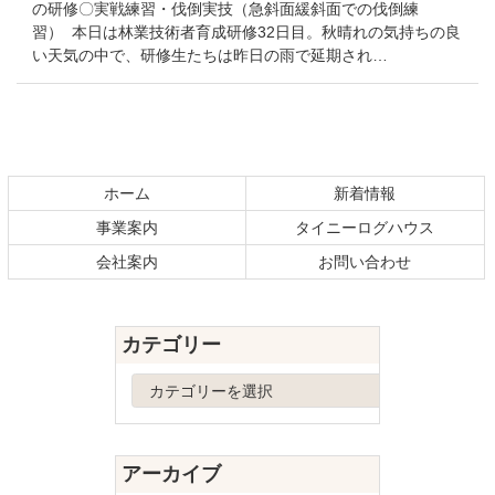
の研修〇実戦練習・伐倒実技（急斜面緩斜面での伐倒練
習） 本日は林業技術者育成研修32日目。秋晴れの気持ちの良
い天気の中で、研修生たちは昨日の雨で延期され…
コ
ペ
ン
ー
テ
ジ
ホーム
新着情報
ン
の
事業案内
タイニーログハウス
ツ
先
本
頭
会社案内
お問い合わせ
文
へ
の
戻
先
る
カテゴリー
頭
へ
カ
戻
テ
る
ゴ
リ
アーカイブ
ー