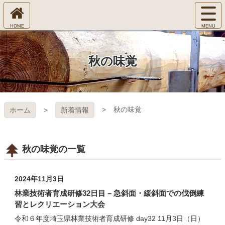
コ
サ
ン
イ
ホ
テ
ト
㈱Ｆ
ー
ン
メ
ム
ツ
ニ
へ
本
ＯＲ
秋の味覚
ュ
文
ー
へ
ＥＳ
を
ス
開
キ
Ｔ Ｃ
く
秋の味覚
ホーム
新着情報
ッ
プ
ＯＬ
ＬＥ
秋の味覚の一覧
ＧＥ
2024年11月3日
林業技術者育成研修32日目 – 急斜面・緩斜面での伐倒練
習とレクリエーション大会
令和６年度埼玉県林業技術者育成研修 day32 11月3日（日）