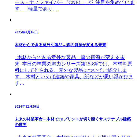
ース・ナノファイバー（CNF）」が 注目を集めていま
す。 軽量であり…
2025年1月16日
木材からできる意外な製品 – 森の資源が変える未来
木材からできる意外な製品 – 森の資源が変える未
来 本日の林業の魅力シリーズ第153弾では、木材を原
料にして作られる、意外な製品についてご紹介しま
す。 木材といえば建築や家具、紙などが思い浮かびま
す…
2024年12月30日
未来の林業革命 – 木材で3Dプリントが切り開くサステナブル建築
の世界