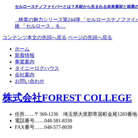
セルロースナノファイバーとは？木材から生まれる未来素材と林業
林業の魅力シリーズ第244弾 「セルロースナノファイ
維 「セルロース」を…
コンテンツ本文の先頭へ戻る
ページの先頭へ戻る
ホーム
新着情報
事業案内
タイニーログハウス
会社案内
お問い合わせ
株式会社FOREST COLLEGE
住所
……〒369-1236 埼玉県大里郡寄居町
金尾1283番地
電話番号
……
048-581-8339
FAX番号
……048-577-8039