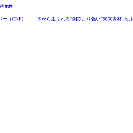
の可能性
バー（CNF）」－ 木から生まれる“鋼鉄より強い”未来素材 