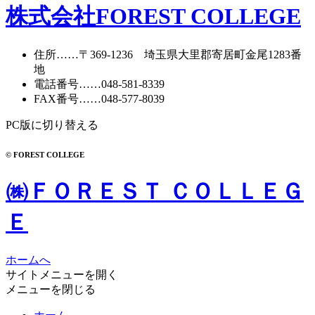
株式会社FOREST COLLEGE
住所
……〒369-1236 埼玉県大里郡寄居町
金尾1283番
地
電話番号
……
048-581-8339
FAX番号
……048-577-8039
PC版に切り替える
© FOREST COLLEGE
㈱ＦＯＲＥＳＴ ＣＯＬＬＥＧ
Ｅ
ホームへ
サイトメニューを開く
メニューを閉じる