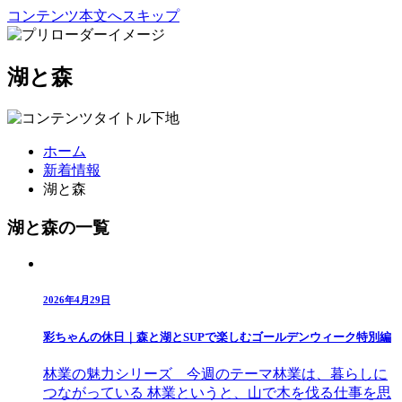
コンテンツ本文へスキップ
湖と森
ホーム
新着情報
湖と森
湖と森の一覧
2026年4月29日
彩ちゃんの休日｜森と湖とSUPで楽しむゴールデンウィーク特別編
林業の魅力シリーズ 今週のテーマ林業は、暮らしに
つながっている 林業というと、山で木を伐る仕事を思