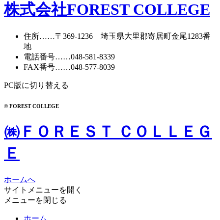
カ
株式会社FOREST COLLEGE
イ
ブ
住所
……〒369-1236 埼玉県大里郡寄居町
金尾1283番
地
電話番号
……
048-581-8339
FAX番号
……048-577-8039
PC版に切り替える
© FOREST COLLEGE
㈱ＦＯＲＥＳＴ ＣＯＬＬＥＧ
Ｅ
ホームへ
サイトメニューを開く
メニューを閉じる
ホーム