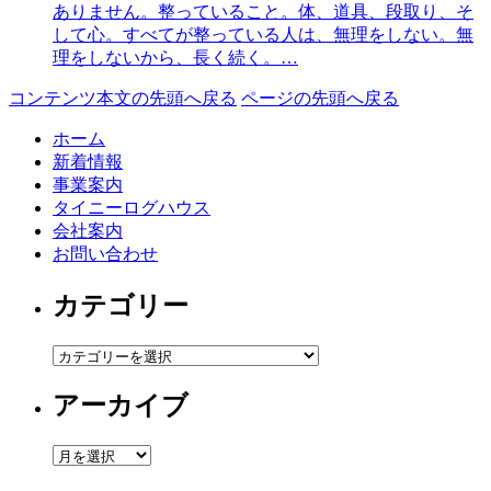
ありません。整っていること。体、道具、段取り、そ
して心。すべてが整っている人は、無理をしない。無
理をしないから、長く続く。…
コンテンツ本文の先頭へ戻る
ページの先頭へ戻る
ホーム
新着情報
事業案内
タイニーログハウス
会社案内
お問い合わせ
カテゴリー
カ
テ
アーカイブ
ゴ
リ
ー
ア
ー